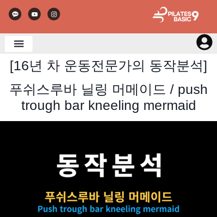
[16년 차 운동전문가의 동작분석]
푸쉬스루바 닐링 머메이드 / push
trough bar kneeling mermaid