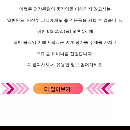
어쨋든 천장관절의 움직임을 이해하지 않고서는
일반인도, 임산부 고객에게도 좋은 운동을 시킬 수 없습니다.
이번 8월 29일(목) 오후 9시에
골반 움직임 이해 + 복직근 이개 평가를 주제를 가지고
무료 줌 웨비나를 진행합니다.
꼭 참여하셔서. 유용한 정보 얻어가세요.