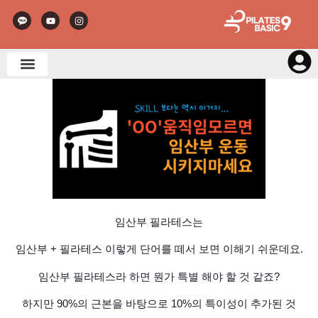
임산부 필라테스는
임산부 + 필라테스 이렇게 단어를 떼서 보면 이해기 쉬운데요.
임산부 필라테스라 하면 뭔가 특별 해야 할 것 같죠?
하지만 90%의 근본을 바탕으로 10%의 특이성이 추가된 것