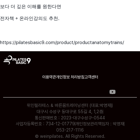
보다 더 깊은 이해를 원한다면
전자책 + 온라인강의도 추천.
https://pilatesbasic9.com/product/productanatomytrains/
이용약관
개인정보 처리방침
고객센터
위인필라테스 & 바른몸트레이닝센터 (대표:박영재)
대구시 수성구 동대구로 55길 4, 1,2층
통신판매번호 : 2023-대구수성구-0544
사업자등록번호 : 734-12-01779
개인정보관리책임자 : 박영재
053-217-1116
© weinpilates. All Rights Reserved.