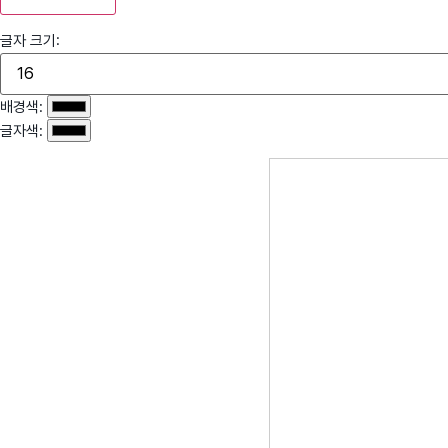
글자 크기:
배경색:
글자색: