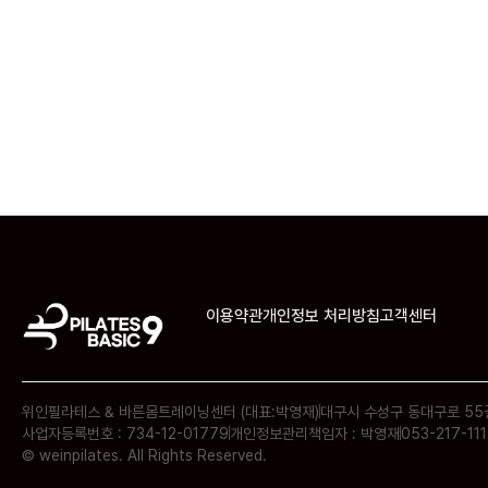
이용약관
개인정보 처리방침
고객센터
위인필라테스 & 바른몸트레이닝센터 (대표:박영재)
대구시 수성구 동대구로 55길 
사업자등록번호 : 734-12-01779
개인정보관리책임자 : 박영재
053-217-11
© weinpilates. All Rights Reserved.