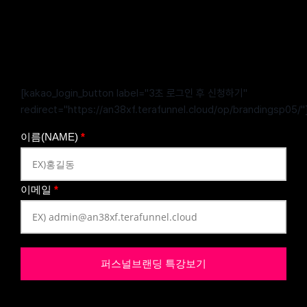
[kakao_login_button label="3초 로그인 후 신청하기"
redirect="https://an38xf.terafunnel.cloud/op/brandingsp05/"
이름(NAME)
*
이메일
*
퍼스널브랜딩 특강보기