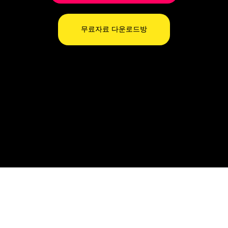
무료자료 다운로드방
잠깐! 소중한 정보를
얻지 못할 수도 있습니다!
무료 선물을 메일로 보내드리지만