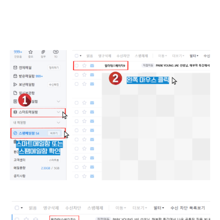
<네이버 메일>